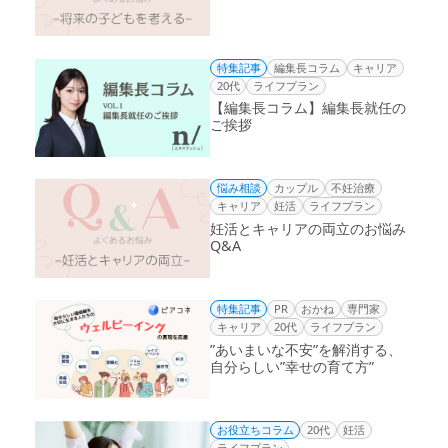
特集記事
編集長コラム
キャリア
20代
ライフプラン
【編集長コラム】編集長就任の
ご挨拶
悩み相談
カップル
不妊治療
キャリア
妊活
ライフプラン
妊活とキャリアの両立のお悩み
Q&A
特集記事
PR
おかね
専門家
キャリア
20代
ライフプラン
”あいまいな不安”を解消する、
自分らしい”幸せの育て方”
お役立ちコラム
20代
妊活
ライフプラン