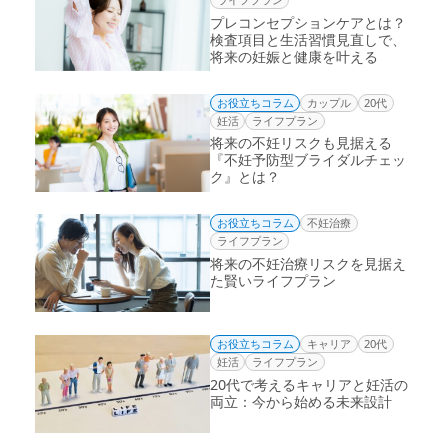
プレコンセプションケアとは？
検査項目と生活習慣見直しで、
将来の妊娠と健康を叶える
お役立ちコラム
カップル
20代
妊活
ライフプラン
将来の不妊リスクも見据える
『不妊予防型ブライダルチェッ
ク』とは？
お役立ちコラム
不妊治療
ライフプラン
将来の不妊治療リスクを見据え
た賢いライフプラン
お役立ちコラム
キャリア
20代
妊活
ライフプラン
20代で考えるキャリアと妊活の
両立：今から始める未来設計