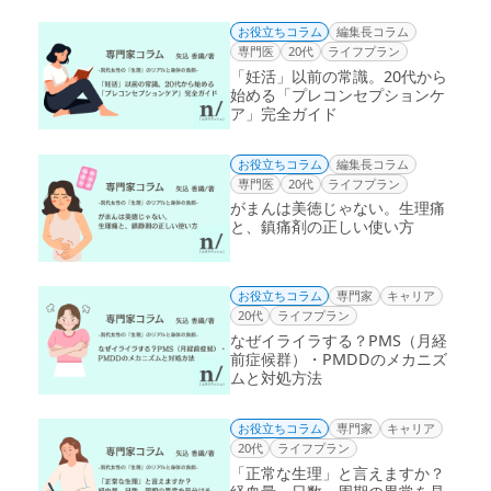
お役立ちコラム
編集長コラム
専門医
20代
ライフプラン
「妊活」以前の常識。20代から
始める「プレコンセプションケ
ア」完全ガイド
お役立ちコラム
編集長コラム
専門医
20代
ライフプラン
がまんは美徳じゃない。生理痛
と、鎮痛剤の正しい使い方
お役立ちコラム
専門家
キャリア
20代
ライフプラン
なぜイライラする？PMS（月経
前症候群）・PMDDのメカニズ
ムと対処方法
お役立ちコラム
専門家
キャリア
20代
ライフプラン
「正常な生理」と言えますか？