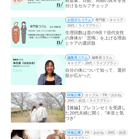
経血量、日数、周期の異常を見
分けるセルフチェック
お役立ちコラム
専門家
キャリア
20代
ライフプラン
生理回数は昔の9倍？現代女性
の身体が「悲鳴」を上げる理由
とケアの選択肢
編集長コラム
編集長コラム
キャリア
20代
ライフプラン
自分の体について知って、選択
肢が広がった
特集記事
カップル
PR
おかね
20代
妊活
ライフプラン
【後編】プレコンゼミを受講し
た20代夫婦に聞く、“本音と気
づき”
特集記事
PR
おかね
20代
妊活
ライフプラン