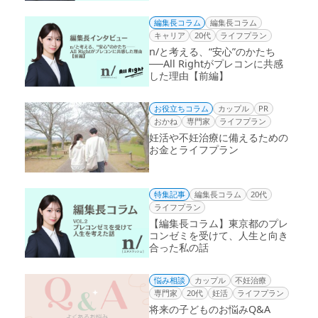
編集長コラム
編集長コラム
キャリア
20代
ライフプラン
n/と考える、“安心”のかたち
──All Rightがプレコンに共感
した理由【前編】
お役立ちコラム
カップル
PR
おかね
専門家
ライフプラン
妊活や不妊治療に備えるための
お金とライフプラン
特集記事
編集長コラム
20代
ライフプラン
【編集長コラム】東京都のプレ
コンゼミを受けて、人生と向き
合った私の話
悩み相談
カップル
不妊治療
専門家
20代
妊活
ライフプラン
将来の子どものお悩みQ&A