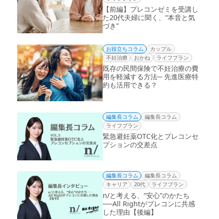
【前編】プレコンゼミを受講し
た20代夫婦に聞く、“本音と気
づき”
お役立ちコラム
カップル
不妊治療
おかね
ライフプラン
既存の民間保険で不妊治療の費
用を軽減する方法─ 先進医療特
約も活用できる？
編集長コラム
編集長コラム
ライフプラン
緊急避妊薬OTC化とプレコンセ
プションの交差点
編集長コラム
編集長コラム
キャリア
20代
ライフプラン
n/と考える、“安心”のかたち
──All Rightがプレコンに共感
した理由【後編】