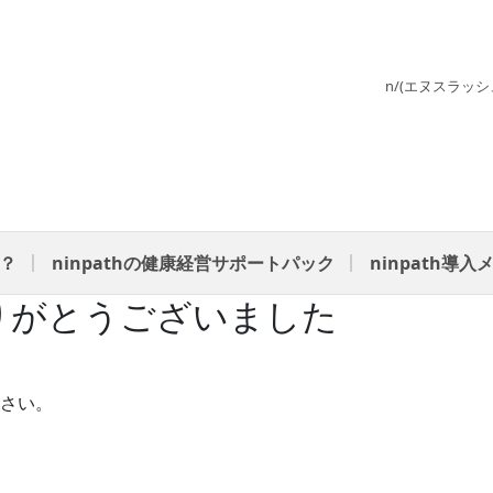
n/(エヌスラッ
？
ninpathの健康経営サポートパック
ninpath導入
りがとうございました
さい。