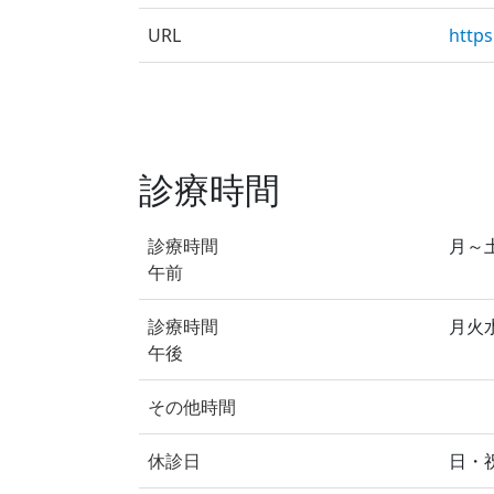
URL
https
診療時間
診療時間
月～土 
午前
診療時間
月火水金
午後
その他時間
休診日
日・