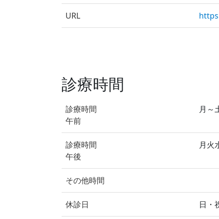
URL
https
診療時間
診療時間
月～土 
午前
診療時間
月火水金
午後
その他時間
休診日
日・