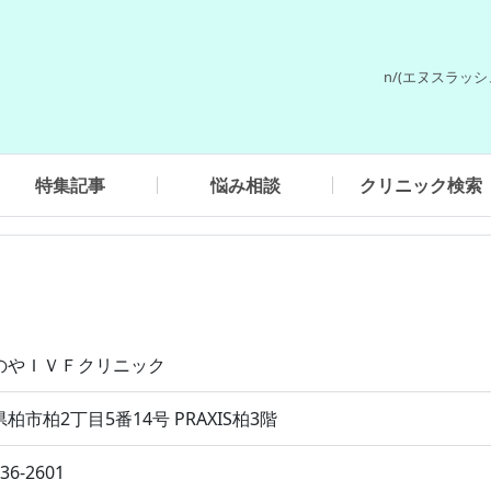
n/(エヌスラッ
特集記事
悩み相談
クリニック検索
のやＩＶＦクリニック
柏市柏2丁目5番14号 PRAXIS柏3階
136-2601